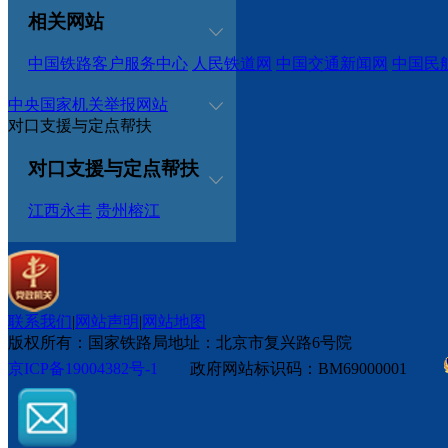
相关网站
中国铁路客户服务中心
人民铁道网
中国交通新闻网
中国民
中央国家机关举报网站
对口支援与定点帮扶
对口支援与定点帮扶
江西永丰
贵州榕江
联系我们
|
网站声明
|
网站地图
版权所有：国家铁路局
地址：北京市复兴路6号院
京ICP备19004382号-1
政府网站标识码：BM69000001