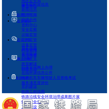
地区监管局
国务院时政信息
事业单位
新闻信息
图片视频
信息公开
交流合作
监管履职
资料中心
安全监察
运输监管
工程监管
互动交流
设备监管
局长信箱
科技管理
咨询投诉
执法检查
征求意见
网上办事
政策解读
行政许可网上办理
回应关切
在线申请信息公开
铁路机车车辆驾驶人员资格考试
专题专栏
服务满意度评价
党的建设
铁路工程信用
铁路沿线安全环境治理成果图片展
铁路安全生产月
工程建设