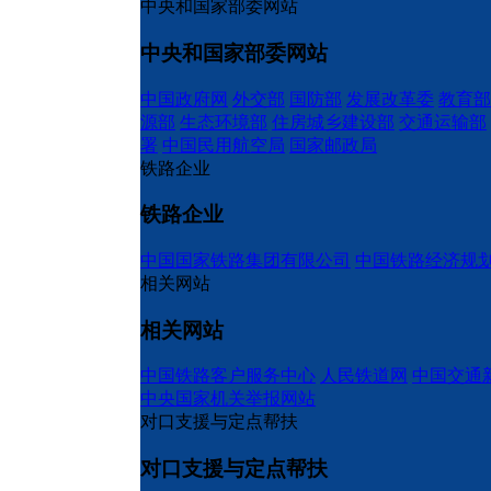
中央和国家部委网站
中央和国家部委网站
中国政府网
外交部
国防部
发展改革委
教育部
源部
生态环境部
住房城乡建设部
交通运输部
署
中国民用航空局
国家邮政局
铁路企业
铁路企业
中国国家铁路集团有限公司
中国铁路经济规
相关网站
相关网站
中国铁路客户服务中心
人民铁道网
中国交通
中央国家机关举报网站
对口支援与定点帮扶
对口支援与定点帮扶