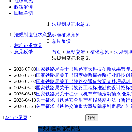
征求意见
政策解读
回应关切
法规制度征求意见
法规制度征求意见
标准征求意见
意见反馈
标准征求意见
意见反馈
首页
>
互动交流
>
征求意见
>
法规制
法规制度征求意见
2026-07-03
国家铁路局关于《铁路重大科技创新成果管理
2026-07-03
国家铁路局关于《国家铁路局铁路行业科技创
2026-07-02
国家铁路局关于《铁路交通事故调查处理规则
2026-06-23
国家铁路局关于《铁路工程标准勘察设计招标
2026-06-15
国家铁路局关于征求《机车车辆滚动轴承 驱
2026-04-13
关于征求《铁路安全生产举报奖励办法（暂行
2026-03-23
关于征求《铁路交通重大事故隐患判定标准》
1
2
3
4
5
>
尾页
中央和国家部委网站