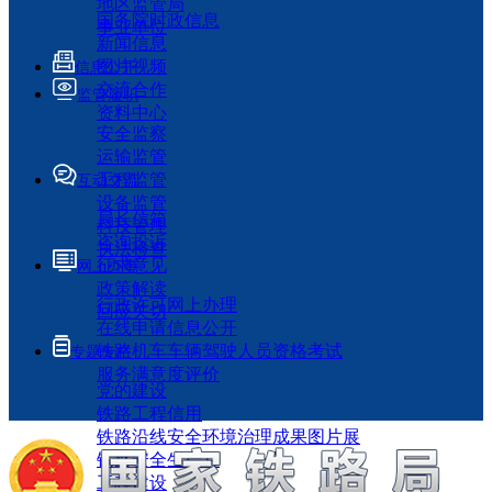
地区监管局
国务院时政信息
事业单位
新闻信息
图片视频
信息公开
交流合作
监管履职
资料中心
安全监察
运输监管
工程监管
互动交流
设备监管
局长信箱
科技管理
咨询投诉
执法检查
征求意见
网上办事
政策解读
行政许可网上办理
回应关切
在线申请信息公开
铁路机车车辆驾驶人员资格考试
专题专栏
服务满意度评价
党的建设
铁路工程信用
铁路沿线安全环境治理成果图片展
铁路安全生产月
工程建设