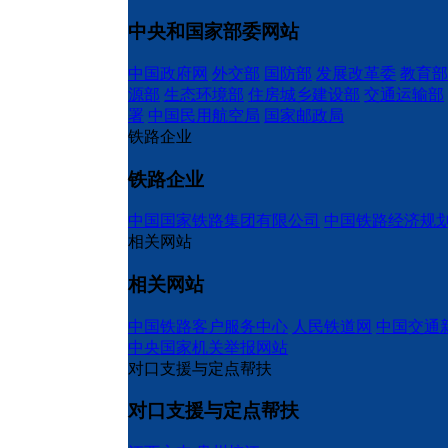
中央和国家部委网站
中国政府网
外交部
国防部
发展改革委
教育部
源部
生态环境部
住房城乡建设部
交通运输部
署
中国民用航空局
国家邮政局
铁路企业
铁路企业
中国国家铁路集团有限公司
中国铁路经济规
相关网站
相关网站
中国铁路客户服务中心
人民铁道网
中国交通
中央国家机关举报网站
对口支援与定点帮扶
对口支援与定点帮扶