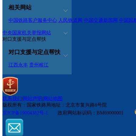
相关网站
中国铁路客户服务中心
人民铁道网
中国交通新闻网
中国民
中央国家机关举报网站
对口支援与定点帮扶
对口支援与定点帮扶
江西永丰
贵州榕江
联系我们
|
网站声明
|
网站地图
版权所有：国家铁路局
地址：北京市复兴路6号院
京ICP备19004382号-1
政府网站标识码：BM69000001