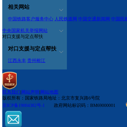
相关网站
中国铁路客户服务中心
人民铁道网
中国交通新闻网
中国民
中央国家机关举报网站
对口支援与定点帮扶
对口支援与定点帮扶
江西永丰
贵州榕江
联系我们
|
网站声明
|
网站地图
版权所有：国家铁路局
地址：北京市复兴路6号院
京ICP备19004382号-1
政府网站标识码：BM69000001