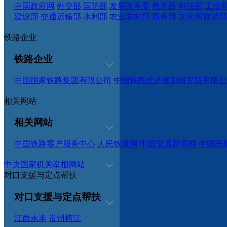
中国政府网
外交部
国防部
发展改革委
教育部
科技部
工业
建设部
交通运输部
水利部
农业农村部
商务部
文化和旅游部
铁路企业
铁路企业
中国国家铁路集团有限公司
中国铁路经济规划研究院有限公
相关网站
相关网站
中国铁路客户服务中心
人民铁道网
中国交通新闻网
中国民
中央国家机关举报网站
对口支援与定点帮扶
对口支援与定点帮扶
江西永丰
贵州榕江