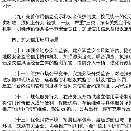
闭环。
（九）完善信用信息公示和安全保护制度。按照统一的公示
类标准，原则上分为“轻微、一般、严重”三类，按有关规定
机制，明确传输链条各环节安全责任，加强信用信息基础设施
四、扩大信用应用场景
（十）加强全链条安全监管。建立涵盖安全风险评估、隐
地区安全监管信用协作机制，加强源头追溯、联合调查、执法
违法失信风险经营主体的监测预警，提前介入干预，强化行政
（十一）维护市场公平竞争。实施分级分类监管，对违法
法实施非现场监管、远程监管和触发式监管，以及“首违不罚
建立平台内信用管理制度和平台间失信联合约束制度，为守法
（十二）规范服务行为。在政务服务领域建立信用承诺制适
将信用评价嵌入通行便利、保险优惠、车辆维修等具体服务场景
推广“信用+”汽车维修、驾驶员培训、公共出行、停车充电等
（十三）优化消费环境。拓展租车包车、游艇游船租赁、
环境，鼓励有关企业、协会推广“信用免押金”“信用享折扣”