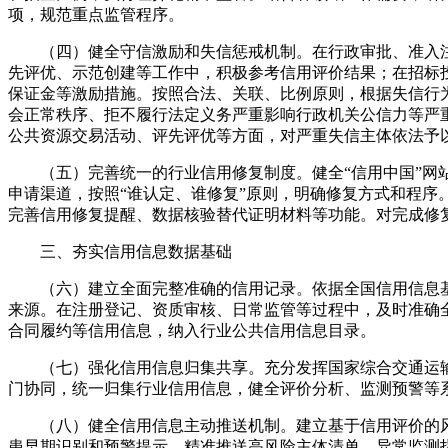
项，规范重点监管程序。
（四）健全守信激励和失信惩戒机制。在行政审批、准入
先评优、示范创建等工作中，积极参考信用评价结果；在招标
保证金等激励措施。按照合法、关联、比例原则，根据失信行
会正常秩序、拒不履行法定义务严重影响行政机关公信力等严
公共资源交易活动、评先评优等方面，对严重失信主体依法予
（五）完善统一的行业信用修复制度。健全“信用中国”网
申请渠道，按照“谁认定、谁修复”原则，明确修复方式和程序
完善信用修复提醒、数据核验替代证明材料等功能。对完成修
三、夯实信用信息数据基础
（六）建立全面完整准确的信用记录。依据全国信用信息
来源。在注册登记、资质审核、日常监管等过程中，及时准确
合同履约等信用信息，纳入行业公共信用信息目录。
（七）强化信用信息归集共享。充分发挥国家综合交通运
门协同，统一归集行业信用信息，健全评价分析、监测预警等
（八）健全信用信息主动推送机制。建立基于信用评价的
患早期识别和预警提示，精准推送高风险主体清单、异常监测