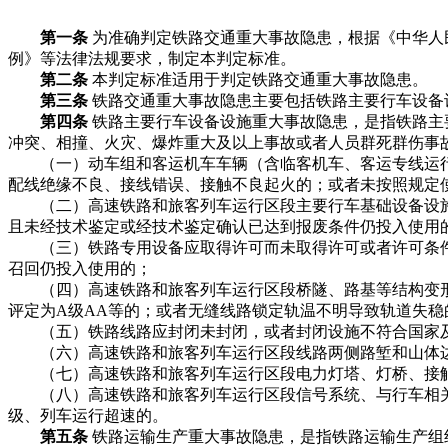
第一条
为准确判定铁路交通重大事故隐患，根据《中华人
例》等法律法规要求，制定本判定标准。
第二条
本判定标准适用于判定铁路交通重大事故隐患。
第三条
铁路交通重大事故隐患主要包括铁路主要行车设备
第四条
铁路主要行车设备设施重大事故隐患，是指铁路主
冲突、相撞、火灾、爆炸重大及以上事故或者人员群死群伤事
（一）动车组和客运机车车辆（含临客机车、客运专线运行
配线绝缘不良、接线错误、接触不良起火的；或者未按照规定
（二）高速铁路和旅客列车运行区段主要行车基础设备设施
且未经技术鉴定或经技术鉴定确认已达到报废条件仍投入使用
（三）铁路专用设备应取得许可而未取得许可或者许可条件
召回仍投入使用的；
（四）高速铁路和旅客列车运行区段桥隧、路基等结构变形
评定为A级AA等的；或者无缝线路锁定轨温不明导致轨道失稳
（五）铁路线路应封闭未封闭，或者封闭设施不符合国家及
（六）高速铁路和旅客列车运行区段线路两侧路堑和山体边
（七）高速铁路和旅客列车运行区段电力灯塔、灯桥、接触
（八）高速铁路和旅客列车运行区段信号系统、与行车相关的
级、列车运行超速的。
第五条
铁路运输生产重大事故隐患，是指铁路运输生产组