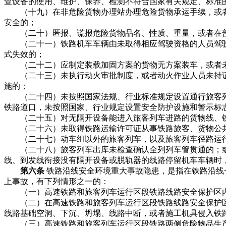
查设备的使用、维护、保养、检测不符合国家有关规定、标准
（十九）在非危险货物办理站办理危险货物承运手续，或者
安全的；
（二十）匿报、谎报危险货物品名、性质、重量，或者在普
（二十一）铁路机车车辆由未取得相应驾驶资格的人员驾驶
式失效的；
（二十二）应制定装载加固方案的货物无方案装车，或者未
（二十三）未执行动火审批制度，或者动火作业人员未持证
施的；
（二十四）未按照国家法规、行业标准规定设置通行旅客列
铁路道口，未按照国家、行业规定设置安全防护设施和警示标
（二十五）对无隔开设备能进入旅客列车进路的货物线、铁
（二十六）未取得铁路运输许可证从事铁路旅客、货物公共
（二十七）动车组以外的旅客列车，以及旅客列车径路运行
（二十八）旅客列车出库未检查确认全列列车管贯通的；或
线、到发线衔接没有隔开设备或脱轨器的线路停留机车车辆时
第六条
铁路沿线安全环境重大事故隐患，是指在铁路沿线
上事故，有下列情形之一的：
（一）高速铁路和旅客列车运行区段铁路线路安全保护区内
（二）在高速铁路和旅客列车运行区段铁路线路安全保护区
线路基础空洞、下沉、坍塌、线路中断，或者施工机具侵入铁
（三）高速铁路和旅客列车运行区段铁路两侧危险物品生产