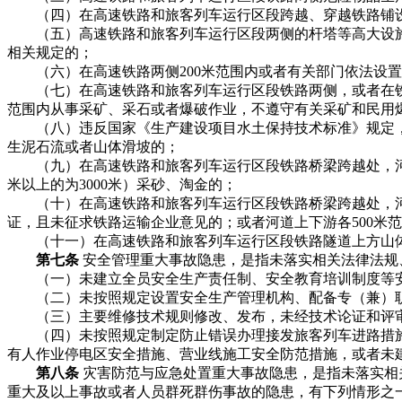
（四）在高速铁路和旅客列车运行区段跨越、穿越铁路铺设
（五）高速铁路和旅客列车运行区段两侧的杆塔等高大设施
相关规定的；
（六）在高速铁路两侧200米范围内或者有关部门依法设置
（七）在高速铁路和旅客列车运行区段铁路两侧，或者在铁路线
范围内从事采矿、采石或者爆破作业，不遵守有关采矿和民用
（八）违反国家《生产建设项目水土保持技术标准》规定，
生泥石流或者山体滑坡的；
（九）在高速铁路和旅客列车运行区段铁路桥梁跨越处，河道上游5
米以上的为3000米）采砂、淘金的；
（十）在高速铁路和旅客列车运行区段铁路桥梁跨越处，河道
证，且未征求铁路运输企业意见的；或者河道上下游各500米
（十一）在高速铁路和旅客列车运行区段铁路隧道上方山体
第七条
安全管理重大事故隐患，是指未落实相关法律法规
（一）未建立全员安全生产责任制、安全教育培训制度等安
（二）未按照规定设置安全生产管理机构、配备专（兼）职
（三）主要维修技术规则修改、发布，未经技术论证和评
（四）未按照规定制定防止错误办理接发旅客列车进路措施
有人作业停电区安全措施、营业线施工安全防范措施，或者未
第八条
灾害防范与应急处置重大事故隐患，是指未落实相
重大及以上事故或者人员群死群伤事故的隐患，有下列情形之