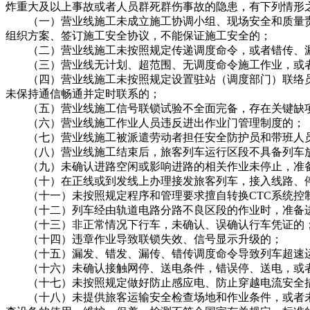
炸重大及以上事故或者人员群死群伤事故的隐患，有下列情形
（一）营业线施工未成立施工协调小组、现场安全和质量责
组织方案、签订施工安全协议，不能保证施工安全的；
（二）营业线施工未按照规定传递调度命令，或者错传、漏
（三）营业线无计划、超范围、无调度命令施工作业，或者
（四）营业线施工未按照规定设置驻站（调度部门）联络员
未保持通信畅通并定时联系的；
（五）营业线施工信号联锁试验不全面完备，存在关键缺项
（六）营业线施工作业人员违反进出作业门管理制度的；
（七）营业线施工被派遣劳动者担任安全防护员和带班人员
（八）营业线施工结束后，旅客列车运行区段不具备列车
（九）未确认进路空闲或影响进路的相关作业未停止，准
（十）在正线或到发线上办理接发旅客列车，接入线路、停
（十一）未按照规定程序和管理要求擅自转换CTC系统控
（十二）列车经由轨道电路分路不良区段的作业时，准备进
（十三）非正常情况下行车，未确认、误确认行车凭证的
（十四）违章作业导致联锁失效、信号显示升级的；
（十五）漏发、错发、漏传、错传调度命令导致列车超速
（十六）未确认接触网停、送电条件，错误停、送电，或者
（十七）未按照规定做好防止感应电、防止穿越电流安全
（十八）未提供旅客运输安全检查场地和作业条件，或者未