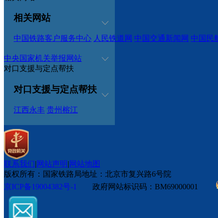
相关网站
中国铁路客户服务中心
人民铁道网
中国交通新闻网
中国民
中央国家机关举报网站
对口支援与定点帮扶
对口支援与定点帮扶
江西永丰
贵州榕江
联系我们
|
网站声明
|
网站地图
版权所有：国家铁路局
地址：北京市复兴路6号院
京ICP备19004382号-1
政府网站标识码：BM69000001