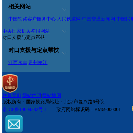
相关网站
中国铁路客户服务中心
人民铁道网
中国交通新闻网
中国民
中央国家机关举报网站
对口支援与定点帮扶
对口支援与定点帮扶
江西永丰
贵州榕江
联系我们
|
网站声明
|
网站地图
版权所有：国家铁路局
地址：北京市复兴路6号院
京ICP备19004382号-1
政府网站标识码：BM69000001