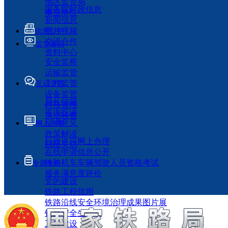
地区监管局
国务院时政信息
事业单位
新闻信息
图片视频
信息公开
交流合作
监管履职
资料中心
安全监察
运输监管
工程监管
互动交流
设备监管
局长信箱
科技管理
咨询投诉
执法检查
征求意见
网上办事
政策解读
行政许可网上办理
回应关切
在线申请信息公开
铁路机车车辆驾驶人员资格考试
专题专栏
服务满意度评价
党的建设
铁路工程信用
铁路沿线安全环境治理成果图片展
铁路安全生产月
工程建设