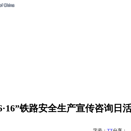
·16”铁路安全生产宣传咨询日
字号：
T
T
分享：