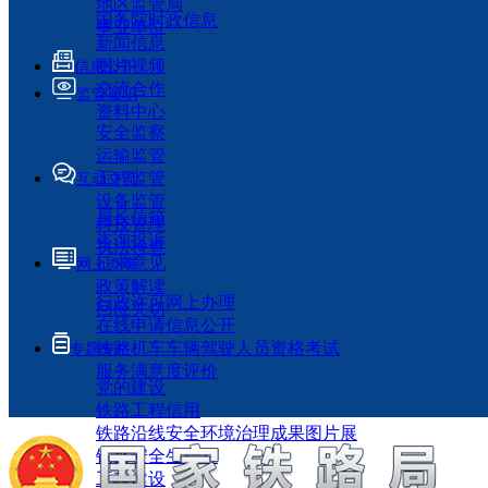
地区监管局
国务院时政信息
事业单位
新闻信息
图片视频
信息公开
交流合作
监管履职
资料中心
安全监察
运输监管
工程监管
互动交流
设备监管
局长信箱
科技管理
咨询投诉
执法检查
征求意见
网上办事
政策解读
行政许可网上办理
回应关切
在线申请信息公开
铁路机车车辆驾驶人员资格考试
专题专栏
服务满意度评价
党的建设
铁路工程信用
铁路沿线安全环境治理成果图片展
铁路安全生产月
工程建设