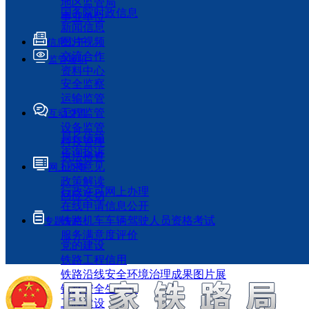
地区监管局
国务院时政信息
事业单位
新闻信息
图片视频
信息公开
交流合作
监管履职
资料中心
安全监察
运输监管
工程监管
互动交流
设备监管
局长信箱
科技管理
咨询投诉
执法检查
征求意见
网上办事
政策解读
行政许可网上办理
回应关切
在线申请信息公开
铁路机车车辆驾驶人员资格考试
专题专栏
服务满意度评价
党的建设
铁路工程信用
铁路沿线安全环境治理成果图片展
铁路安全生产月
工程建设