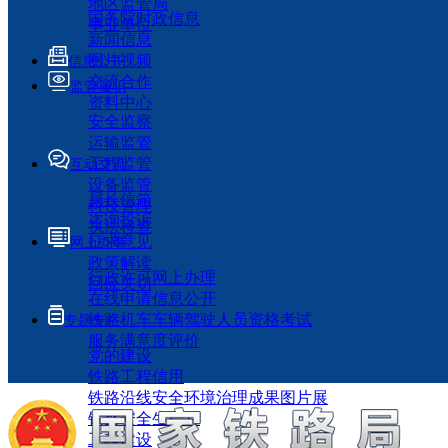
地区监管局
国务院时政信息
事业单位
新闻信息
图片视频
信息公开
交流合作
监管履职
资料中心
安全监察
运输监管
工程监管
互动交流
设备监管
局长信箱
科技管理
咨询投诉
执法检查
征求意见
网上办事
政策解读
行政许可网上办理
回应关切
在线申请信息公开
铁路机车车辆驾驶人员资格考试
专题专栏
服务满意度评价
党的建设
铁路工程信用
铁路沿线安全环境治理成果图片展
铁路安全生产月
工程建设