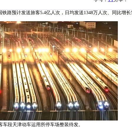
路预计发送旅客5.4亿人次，日均发送1348万人次、同比增长5
车客车段天津动车运用所停车场整装待发。