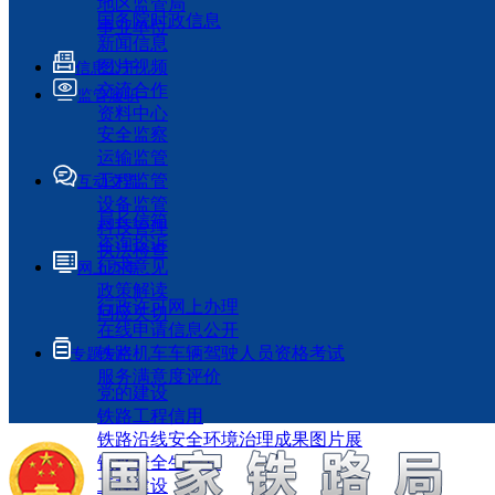
地区监管局
国务院时政信息
事业单位
新闻信息
图片视频
信息公开
交流合作
监管履职
资料中心
安全监察
运输监管
工程监管
互动交流
设备监管
局长信箱
科技管理
咨询投诉
执法检查
征求意见
网上办事
政策解读
行政许可网上办理
回应关切
在线申请信息公开
铁路机车车辆驾驶人员资格考试
专题专栏
服务满意度评价
党的建设
铁路工程信用
铁路沿线安全环境治理成果图片展
铁路安全生产月
工程建设